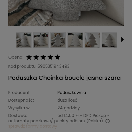
Ocena:
Kod produktu:
5905351943493
Poduszka Choinka boucle jasna szara
Producent:
Poduszkownia
Dostępność:
duża ilość
Wysyłka w:
24 godziny
Dostawa:
od 14,00 zł
- DPD Pickup -
automaty paczkowe/ punkty odbioru
(Polska)
sprawdź formy dostawy
Cena nie zawiera ewentualnych kosztów płatności