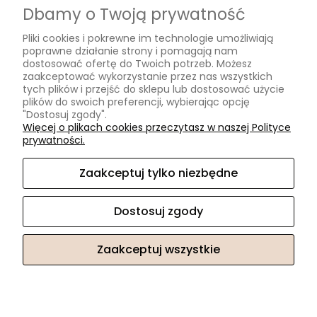
Formy płatności
Dbamy o Twoją prywatność
Czas i koszty dostawy
Pliki cookies i pokrewne im technologie umożliwiają
Czas realizacji zamówienia
poprawne działanie strony i pomagają nam
dostosować ofertę do Twoich potrzeb. Możesz
Informacje
zaakceptować wykorzystanie przez nas wszystkich
tych plików i przejść do sklepu lub dostosować użycie
plików do swoich preferencji, wybierając opcję
Współpraca B2B
"Dostosuj zgody".
Polityka prywatności
Więcej o plikach cookies przeczytasz w naszej Polityce
prywatności.
Zapisz się do naszego newslettera i odbierz
rabat 5% na pierwsze zakupy!
O nas
Zaakceptuj tylko niezbędne
Twój adres e-mail
Kontakt z nami
Certyfikaty
Dostosuj zgody
O nas
Odbieram rabat!
Zaakceptuj wszystkie
Polityka prywatności
Sklep internetowy Shoper.pl