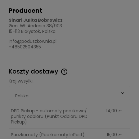
Producent
Sinari Julita Bobrowicz
Gen. Wł. Andersa 38/903
15-113 Białystok, Polska
info@poduszkownia.pl
+48502504355
Koszty dostawy
Cena nie zawiera ewentualnych kosztów płatności
Kraj wysyłki:
DPD Pickup - automaty paczkowe/
14,00 zł
punkty odbioru
(Punkt Odbioru DPD
Pickup)
Paczkomaty
(Paczkomaty InPost)
15,00 zł