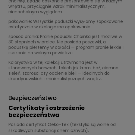
choinkę. Będzie doskonale prezentowała się w każdym
wnętrzu, przyciągnie wzrok minimalistycznym,
nienachalnym wyglądem.
pakowanie: Wszystkie poduszki wysyłamy zapakowane
estetycznie w ekologiczne opakowanie.
sposób prania: Pranie poduszki Choinka jest możliwe w
30 stopniach w pralce. Nie posiada poszewki, a
poduszkę pierzemy w całości — program pranie lekkie i
suszenie na wolnym powietrzu.
Kolorystyka w tej kolekcji utrzymana jest w
stonowanych barwach, takich jak krem, beż, ciemna
zieleń, szarości czy odcienie bieli — idealnych do
skandynawskich i minimalistycznych wnętrz.
Bezpieczeństwo
Certyfikaty i ostrzeżenie
bezpieczeństwa
Posiada certyfikat Oeko-Tex (tekstylia są wolne od
szkodliwych substancji chemicznych).