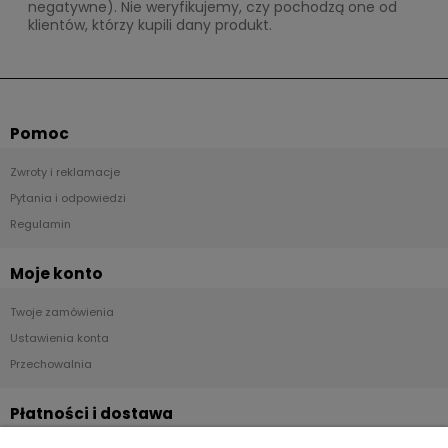
negatywne). Nie weryfikujemy, czy pochodzą one od
klientów, którzy kupili dany produkt.
Pomoc
Zwroty i reklamacje
Pytania i odpowiedzi
Regulamin
Moje konto
Twoje zamówienia
Ustawienia konta
Przechowalnia
Płatności i dostawa