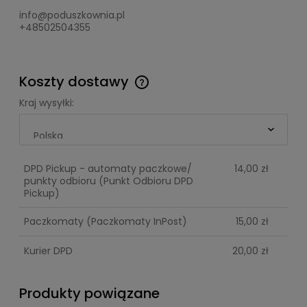
info@poduszkownia.pl
+48502504355
Koszty dostawy
Cena nie zawiera ewentualnych kosztów płatności
Kraj wysyłki:
DPD Pickup - automaty paczkowe/
14,00 zł
punkty odbioru
(Punkt Odbioru DPD
Pickup)
Paczkomaty
(Paczkomaty InPost)
15,00 zł
Kurier DPD
20,00 zł
Produkty powiązane