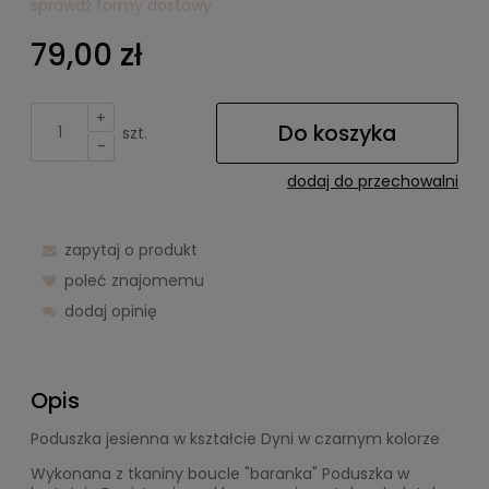
sprawdź formy dostawy
Cena nie zawiera ewentualnych kosztów płatności
79,00 zł
+
Do koszyka
szt.
-
dodaj do przechowalni
zapytaj o produkt
poleć znajomemu
dodaj opinię
Opis
Poduszka jesienna w kształcie Dyni w czarnym kolorze
Wykonana z tkaniny boucle "baranka" Poduszka w