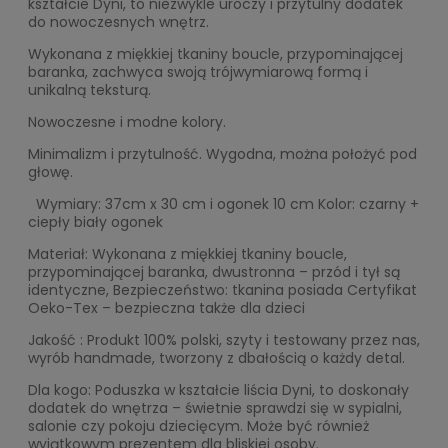
kształcie Dyni, to niezwykle uroczy i przytulny dodatek
do nowoczesnych wnętrz.
Wykonana z miękkiej tkaniny boucle, przypominającej
baranka, zachwyca swoją trójwymiarową formą i
unikalną teksturą.
Nowoczesne i modne kolory.
Minimalizm i przytulność. Wygodna, można położyć pod
głowę.
Wymiary: 37cm x 30 cm i ogonek 10 cm Kolor: czarny +
ciepły biały ogonek
Materiał: Wykonana z miękkiej tkaniny boucle,
przypominającej baranka, dwustronna – przód i tył są
identyczne, Bezpieczeństwo: tkanina posiada Certyfikat
Oeko-Tex – bezpieczna także dla dzieci
Jakość : Produkt 100% polski, szyty i testowany przez nas,
wyrób handmade, tworzony z dbałością o każdy detal.
Dla kogo: Poduszka w kształcie liścia Dyni, to doskonały
dodatek do wnętrza – świetnie sprawdzi się w sypialni,
salonie czy pokoju dziecięcym. Może być również
wyjątkowym prezentem dla bliskiej osoby.