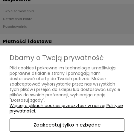
Twoje zamówienia
Ustawienia konta
Przechowalnia
Płatności i dostawa
Formy płatności
Dbamy o Twoją prywatność
Czas i koszty dostawy
Pliki cookies i pokrewne im technologie umożliwiają
Czas realizacji zamówienia
poprawne działanie strony i pomagają nam
dostosować ofertę do Twoich potrzeb. Możesz
Informacje
zaakceptować wykorzystanie przez nas wszystkich
tych plików i przejść do sklepu lub dostosować użycie
plików do swoich preferencji, wybierając opcję
Współpraca B2B
"Dostosuj zgody".
Polityka prywatności
Więcej o plikach cookies przeczytasz w naszej Polityce
prywatności.
Zapisz się do naszego newslettera i odbierz
rabat 5% na pierwsze zakupy!
O nas
Zaakceptuj tylko niezbędne
Twój adres e-mail
Kontakt z nami