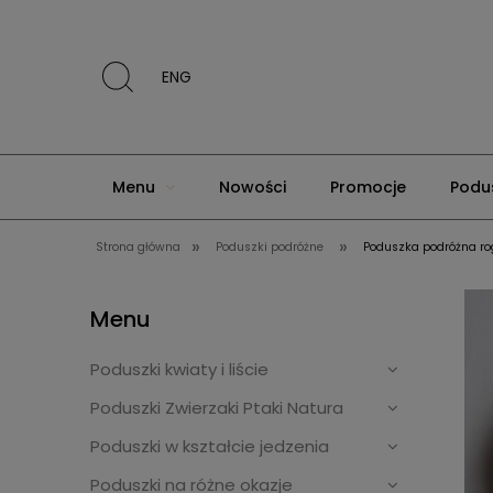
ENG
Menu
Nowości
Promocje
Podus
»
»
Strona główna
Poduszki podróżne
Poduszka podróżna ro
Poduszki dekoracyjne klasyczne
O nas
Menu
Poduszki kwiaty i liście
Poduszki Zwierzaki Ptaki Natura
Poduszki w kształcie jedzenia
Poduszki na różne okazje