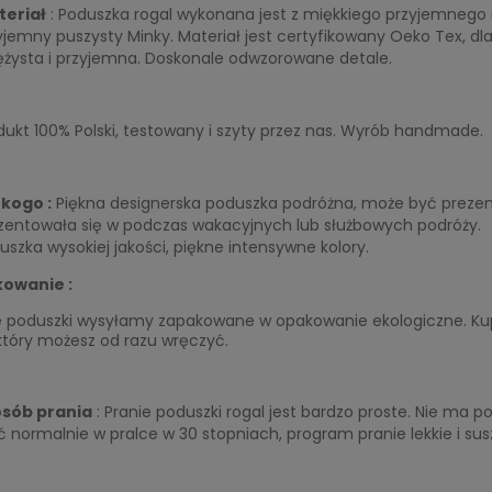
eriał
: Poduszka rogal wykonana jest z miękkiego przyjemnego m
yjemny puszysty Minky. Materiał jest certyfikowany Oeko Tex, dla
ężysta i przyjemna. Doskonale odwzorowane detale.
dukt 100% Polski, testowany i szyty przez nas. Wyrób handmade.
 kogo :
Piękna designerska poduszka podróżna, może być prezen
zentowała się w podczas wakacyjnych lub służbowych podróży.
uszka wysokiej jakości, piękne intensywne kolory.
owanie :
e poduszki wysyłamy zapakowane w opakowanie ekologiczne. Ku
który możesz od razu wręczyć.
sób prania
: Pranie poduszki rogal jest bardzo proste. Nie ma 
ć normalnie w pralce w 30 stopniach, program pranie lekkie i su