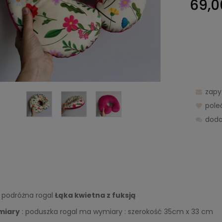
69,0
zapy
pol
doda
 podróżna rogal
Łąka kwietna z fuksją
miary
: poduszka rogal ma wymiary : szerokość 35cm x 33 cm