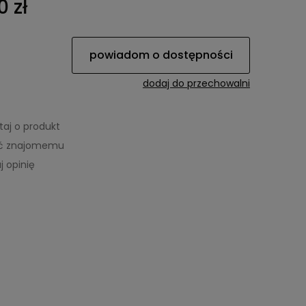
0 zł
powiadom o dostępności
dodaj do przechowalni
taj o produkt
eć znajomemu
j opinię