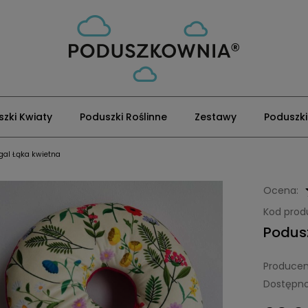
zki Kwiaty
Poduszki Roślinne
Zestawy
Poduszki
gal Łąka kwietna
Ocena:
Kod prod
Podus
Producen
Dostępno