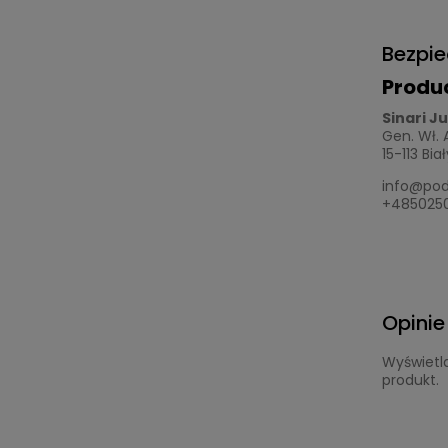
Bezpi
Produ
Sinari J
Gen. Wł.
15-113 Bia
info@pod
+485025
Opinie
Wyświetla
produkt.