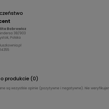
eczeństwo
cent
ulita Bobrowicz
 Andersa 38/903
łystok, Polska
uszkownia.pl
04355
 o produkcie (0)
ne są wszystkie opinie (pozytywne i negatywne). Nie weryfikujem