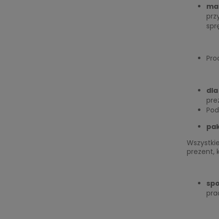
mat
prz
spr
Pro
dla
pre
Pod
pak
Wszystki
prezent, 
spo
pra