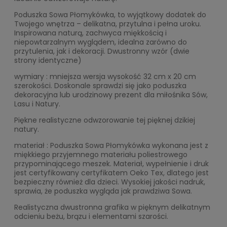
Poduszka Sowa Płomykówka, to wyjątkowy dodatek do
Twojego wnętrza – delikatna, przytulna i pełna uroku.
Inspirowana naturą, zachwyca miękkością i
niepowtarzalnym wyglądem, idealna zarówno do
przytulenia, jak i dekoracji. Dwustronny wzór (dwie
strony identyczne)
wymiary : mniejsza wersja wysokość 32 cm x 20 cm
szerokości. Doskonale sprawdzi się jako poduszka
dekoracyjna lub urodzinowy prezent dla miłośnika Sów,
Lasu i Natury.
Piękne realistyczne odwzorowanie tej pięknej dzikiej
natury.
materiał : Poduszka Sowa Płomykówka wykonana jest z
miękkiego przyjemnego materiału poliestrowego
przypominającego meszek. Materiał, wypełnienie i druk
jest certyfikowany certyfikatem Oeko Tex, dlatego jest
bezpieczny również dla dzieci. Wysokiej jakości nadruk,
sprawia, że poduszka wygląda jak prawdziwa Sowa.
Realistyczna dwustronna grafika w pięknym delikatnym
odcieniu beżu, brązu i elementami szarości.