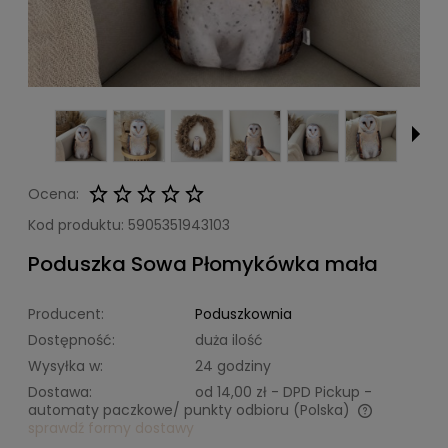
Ocena:
Kod produktu:
5905351943103
Poduszka Sowa Płomykówka mała
Producent:
Poduszkownia
Dostępność:
duża ilość
Wysyłka w:
24 godziny
Dostawa:
od 14,00 zł
- DPD Pickup -
automaty paczkowe/ punkty odbioru
(Polska)
sprawdź formy dostawy
Cena nie zawiera ewentualnych kosztów płatności