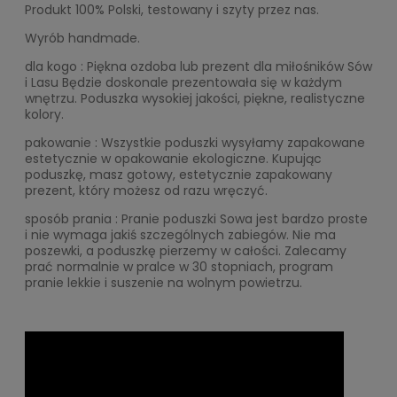
Produkt 100% Polski, testowany i szyty przez nas.
Wyrób handmade.
dla kogo : Piękna ozdoba lub prezent dla miłośników Sów
i Lasu Będzie doskonale prezentowała się w każdym
wnętrzu. Poduszka wysokiej jakości, piękne, realistyczne
kolory.
pakowanie : Wszystkie poduszki wysyłamy zapakowane
estetycznie w opakowanie ekologiczne. Kupując
poduszkę, masz gotowy, estetycznie zapakowany
prezent, który możesz od razu wręczyć.
sposób prania : Pranie poduszki Sowa jest bardzo proste
i nie wymaga jakiś szczególnych zabiegów. Nie ma
poszewki, a poduszkę pierzemy w całości. Zalecamy
prać normalnie w pralce w 30 stopniach, program
pranie lekkie i suszenie na wolnym powietrzu.