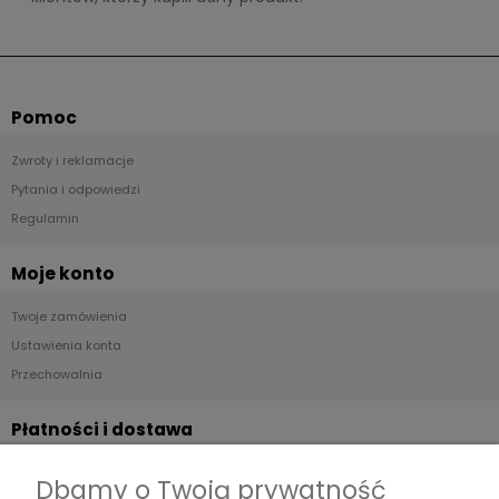
Pomoc
Zwroty i reklamacje
Pytania i odpowiedzi
Regulamin
Moje konto
Twoje zamówienia
Ustawienia konta
Przechowalnia
Płatności i dostawa
Formy płatności
Dbamy o Twoją prywatność