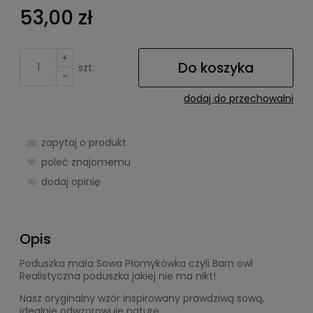
53,00 zł
+
Do koszyka
szt.
-
dodaj do przechowalni
zapytaj o produkt
poleć znajomemu
dodaj opinię
Opis
Poduszka mała Sowa Płomykówka czyli Barn owl
Realistyczna poduszka jakiej nie ma nikt!
Nasz oryginalny wzór inspirowany prawdziwą sową,
idealnie odwzorowuje naturę.