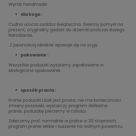
Wyrób handmade.
dla kogo :
Cudna urocza ozdoba świąteczna. Świetny pomysł na
prezent, oryginalny gadżet do drzemki podczas Bożego
Narodzenia.
Z pewnością idealnie wpasuje się na szyję.
pakowanie :
Wszystkie poduszki wysyłamy zapakowane w
ekologiczne opakowanie.
sposób prania :
Pranie poduszki Lizak jest proste, nie ma konieczności
zmiany poszewki, wystarczy program delikatne
pranie, poduszkę pierzemy w całości.
Zalecamy prać normalnie w pralce w 30 stopniach,
program pranie lekkie i suszenie na wolnym powietrzu.