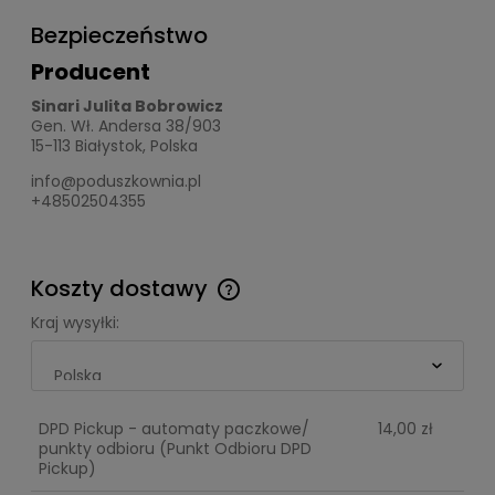
Bezpieczeństwo
Producent
Sinari Julita Bobrowicz
Gen. Wł. Andersa 38/903
15-113 Białystok, Polska
info@poduszkownia.pl
+48502504355
Koszty dostawy
Cena nie zawiera ewentualnych kosztów płatności
Kraj wysyłki:
DPD Pickup - automaty paczkowe/
14,00 zł
punkty odbioru
(Punkt Odbioru DPD
Pickup)