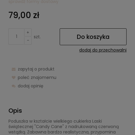
sprawdź formy dostawy
Cena nie zawiera ewentualnych kosztów płatności
79,00 zł
+
Do koszyka
szt.
-
dodaj do przechowalni
zapytaj o produkt
poleć znajomemu
dodaj opinię
Opis
Poduszka w kształcie wielkiego cukierka Laski
świątecznej "Candy Cane" z nadrukowaną czerwoną
wstążką. Zabawna bardzo realistyczna, przypomina