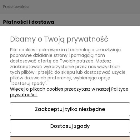
Przechowalnia
Płatności i dostawa
Formy płatności
Dbamy o Twoją prywatność
Czas i koszty dostawy
Pliki cookies i pokrewne im technologie umożliwiają
Czas realizacji zamówienia
poprawne działanie strony i pomagają nam
dostosować ofertę do Twoich potrzeb. Możesz
Informacje
zaakceptować wykorzystanie przez nas wszystkich
tych plików i przejść do sklepu lub dostosować użycie
plików do swoich preferencji, wybierając opcję
Współpraca B2B
"Dostosuj zgody".
Polityka prywatności
Więcej o plikach cookies przeczytasz w naszej Polityce
prywatności.
Zapisz się do naszego newslettera i odbierz
rabat 5% na pierwsze zakupy!
O nas
Zaakceptuj tylko niezbędne
Twój adres e-mail
Kontakt z nami
Certyfikaty
Dostosuj zgody
O nas
Odbieram rabat!