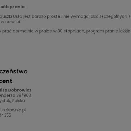
sób prania :
duszki Usta jest bardzo proste i nie wymaga jakiś szczególnych
w całości.
prać normalnie w pralce w 30 stopniach, program pranie lekkie
eczeństwo
cent
ulita Bobrowicz
 Andersa 38/903
łystok, Polska
uszkownia.pl
04355