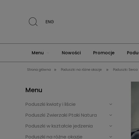
ENG
Menu
Nowości
Promocje
Podus
»
»
Strona główna
Poduszki na różne okazje
Poduszki Serca
Poduszki dekoracyjne klasyczne
O nas
Menu
Poduszki kwiaty i liście
Poduszki Zwierzaki Ptaki Natura
Poduszki w kształcie jedzenia
Poduszki na różne okazje