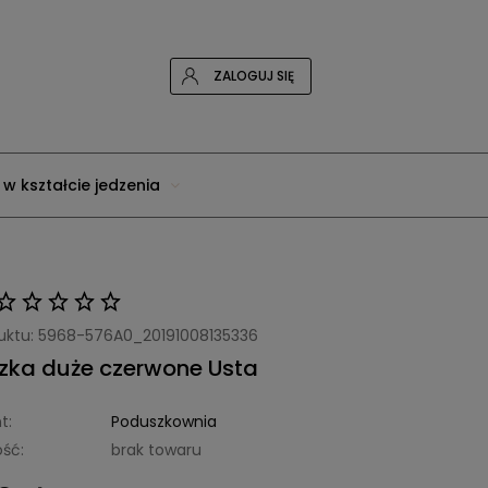
ZALOGUJ SIĘ
 w kształcie jedzenia
uktu:
5968-576A0_20191008135336
zka duże czerwone Usta
t:
Poduszkownia
ść:
brak towaru