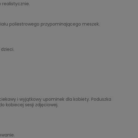
realistycznie.
riału poliestrowego przypominającego meszek.
dzieci.
 ciekawy i wyjątkowy upominek dla kobiety. Poduszka
o kobiecej sesji zdjęciowej.
owanie.