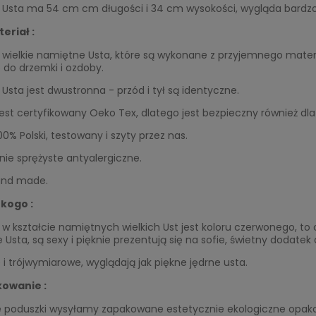
 Usta ma 54 cm cm długości i 34 cm wysokości, wygląda bardzo 
eriał :
 wielkie namiętne Usta, które są wykonane z przyjemnego mate
do drzemki i ozdoby.
Usta jest dwustronna - przód i tył są identyczne.
jest certyfikowany Oeko Tex, dlatego jest bezpieczny również dla 
00% Polski, testowany i szyty przez nas.
ie sprężyste antyalergiczne.
and made.
 kogo :
w kształcie namiętnych wielkich Ust jest koloru czerwonego, to
Usta, są sexy i pięknie prezentują się na sofie, świetny dodatek d
 i trójwymiarowe, wyglądają jak piękne jędrne usta.
owanie :
e poduszki wysyłamy zapakowane estetycznie ekologiczne opak