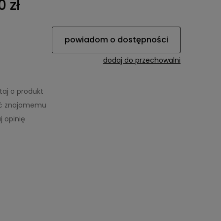
0 zł
powiadom o dostępności
dodaj do przechowalni
taj o produkt
eć znajomemu
j opinię