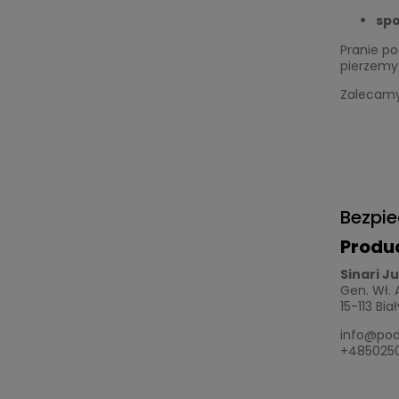
spo
Pranie po
pierzemy 
Zalecamy 
Bezpi
Produ
Sinari J
Gen. Wł.
15-113 Bia
info@pod
+485025