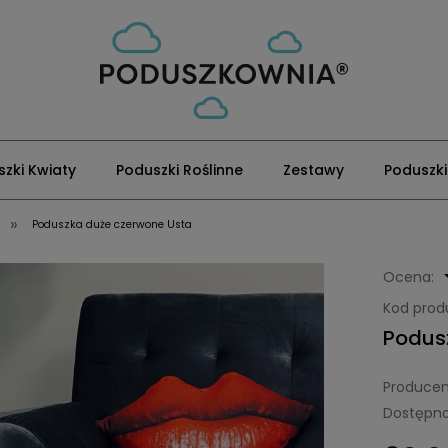
zki Kwiaty
Poduszki Roślinne
Zestawy
Poduszki
»
Poduszka duże czerwone Usta
Ocena:
Kod prod
Podus
Producen
Dostępno