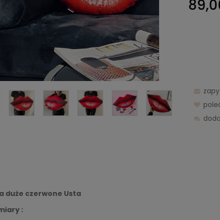
89,0
zapy
pol
doda
a duże czerwone Usta
iary :