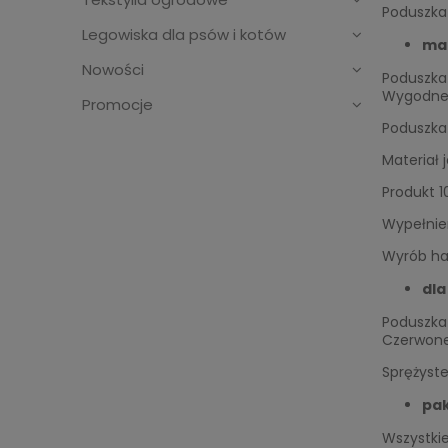
Poduszka
Legowiska dla psów i kotów
mat
Nowości
Poduszka
Wygodne 
Promocje
Poduszka 
Materiał 
Produkt 1
Wypełnien
Wyrób h
dla
Poduszka 
Czerwone 
Sprężyste
pak
Wszystki