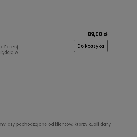
89,00 zł
Do koszyka
a. Poczuj
glądają w
y, czy pochodzą one od klientów, którzy kupili dany