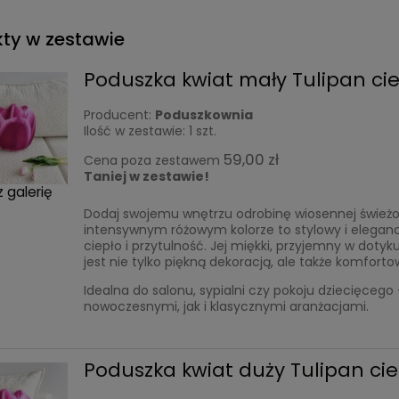
ty w zestawie
Poduszka kwiat mały Tulipan c
Producent:
Poduszkownia
Ilość w zestawie:
1
szt.
59,00 zł
Cena poza zestawem
Taniej w zestawie!
 galerię
Dodaj swojemu wnętrzu odrobinę wiosennej świeżo
intensywnym różowym kolorze to stylowy i elegan
ciepło i przytulność. Jej miękki, przyjemny w doty
jest nie tylko piękną dekoracją, ale także komfo
Idealna do salonu, sypialni czy pokoju dziecięceg
nowoczesnymi, jak i klasycznymi aranżacjami.
Poduszka kwiat duży Tulipan c