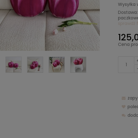
Wysyłka 
Dostawa:
paczkowe
sprawdź 
Cena nie 
125,0
kosztów p
Cena pro
zapy
pol
doda