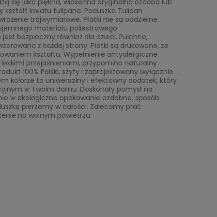
ą się jako piękna, wiosenna oryginalna ozdoba lub
 kształt kwiatu tulipana. Poduszka Tulipan
ażenie trójwymiarowe. Płatki nie są oddzielne.
rzyjemnego materiału poliestrowego
est bezpieczny również dla dzieci. Pulchne,
zorowana z każdej strony. Płatki są drukowane, ze
howaniem kształtu. Wypełnienie antyalergiczne
z lekkimi przejaśnieniami, przypomina naturalny
odukt 100% Polski, szyty i zaprojektowany wyłącznie
ym kolorze to uniwersalny i efektowny dodatek, który
racyjnym w Twoim domu. Doskonały pomysł na
nie w ekologiczne opakowanie ozdobne. sposób
poduszkę pierzemy w całości. Zalecamy prać
szenie na wolnym powietrzu.