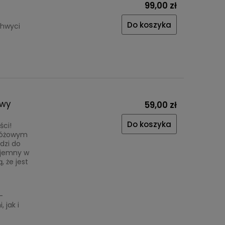
99,00 zł
Do koszyka
chwyci
owy
59,00 zł
Do koszyka
ści!
różowym
dzi do
zyjemny w
 że jest
–
 jak i