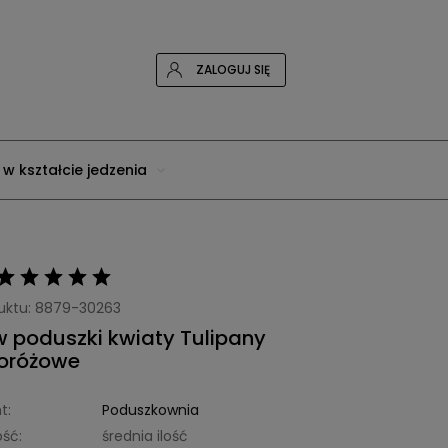
ZALOGUJ SIĘ
 w kształcie jedzenia
uktu:
8879-30263
 poduszki kwiaty Tulipany
oróżowe
t:
Poduszkownia
ść:
średnia ilość