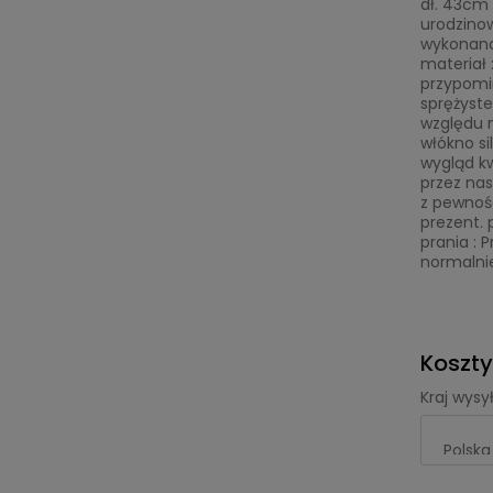
dł. 43cm 
urodzinow
wykonana 
materiał 
przypomin
sprężyste
względu 
włókno si
wygląd kw
przez nas
z pewnoś
prezent.
prania : 
normalnie
Koszt
Kraj wysył