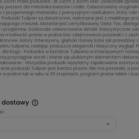
x 33cm mała poduszka : dł 33cm x 30cm szer. Doskonale sprawdz
y prezent dla miłośnika kwiatów i roślin. Odwzorowany oryginalny
z przyjemnego materiału z precyzyjnym nadrukiem, który robi wr
: Poduszki Tulipan są dwustronne, wykonane jest z miękkiego p
ającego meszek. Materiał jest certyfikowany Oeko Tex, dlatego j
 i przyjemne. Doskonale odwzorowane detale. Kolorystycznie odw
na możliwość prania w pralce bez zdejmowania poszewki i z zac
likonowe. kolory: Intensywny, głęboki różowy kolor jak prawdziwy 
iatu tulipana, nadając poduszce elegancki i klasyczny wygląd. Pr
. dla kogo : Poduszka w kształcie Tulipana w intensywnym różow
cią przyciągnie wzrok i stanie się ulubionym elementem deko
 pakowanie : Wszystkie poduszki wysyłamy zapakowane estetycz
Pranie poduszki Tulipan jest bardzo proste. Nie ma poszewki, a 
 w pralce lub w ręku w 30 stopniach, program pranie lekkie i su
Zapisz się do naszego newslettera i
odbierz rabat 5% na pierwsze
y dostawy
zakupy!
ki:
Cena nie zawiera ewentualnych
kosztów płatności
Twoje imię