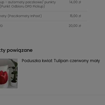
kup - automaty paczkowe/ punkty
14,00 zł
(Punkt Odbioru DPD Pickup)
Twój adres e-mail
maty
(Paczkomaty InPost)
15,00 zł
PD
20,00 zł
Odbieram rabat!
Polityka prywatności
kty powiązane
Poduszka kwiat Tulipan czerwony mały