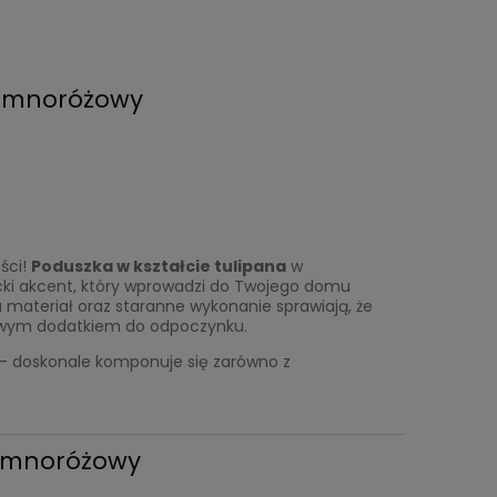
iemnoróżowy
ści!
Poduszka w kształcie tulipana
w
cki akcent, który wprowadzi do Twojego domu
ku materiał oraz staranne wykonanie sprawiają, że
rtowym dodatkiem do odpoczynku.
o – doskonale komponuje się zarówno z
iemnoróżowy