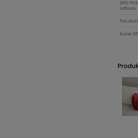
DPD Pic
odbioru
Paczko
Kurier D
Produ