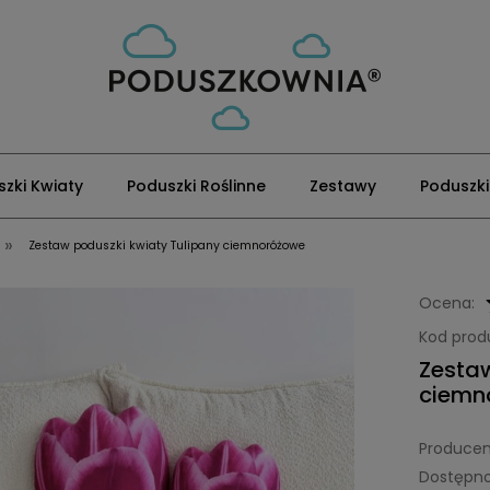
zki Kwiaty
Poduszki Roślinne
Zestawy
Poduszki
»
Zestaw poduszki kwiaty Tulipany ciemnoróżowe
Ocena:
Kod prod
Zestaw
ciemn
Producen
Dostępno