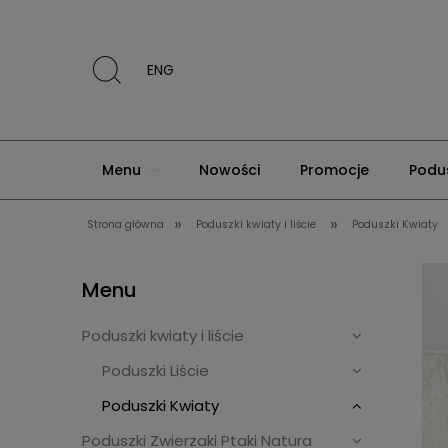
ENG
Menu
Nowości
Promocje
Podus
»
»
Strona główna
Poduszki kwiaty i liście
Poduszki Kwiaty
Poduszki dekoracyjne klasyczne
O nas
Menu
Poduszki kwiaty i liście
Poduszki Liście
Poduszki Kwiaty
Poduszki Zwierzaki Ptaki Natura