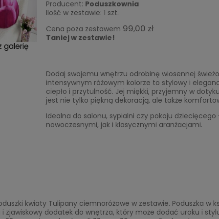
Producent:
Poduszkownia
Ilość w zestawie:
1
szt.
99,00 zł
Cena poza zestawem
Taniej w zestawie!
 galerię
Dodaj swojemu wnętrzu odrobinę wiosennej świeżo
intensywnym różowym kolorze to stylowy i elegan
ciepło i przytulność. Jej miękki, przyjemny w doty
jest nie tylko piękną dekoracją, ale także komfo
Idealna do salonu, sypialni czy pokoju dziecięceg
nowoczesnymi, jak i klasycznymi aranżacjami.
oduszki kwiaty Tulipany ciemnoróżowe w zestawie. Poduszka w k
 i zjawiskowy dodatek do wnętrza, który może dodać uroku i st