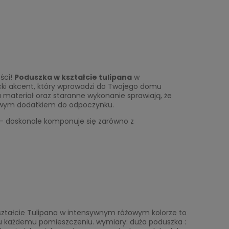
ści!
Poduszka w kształcie tulipana
w
cki akcent, który wprowadzi do Twojego domu
ku materiał oraz staranne wykonanie sprawiają, że
rtowym dodatkiem do odpoczynku.
o – doskonale komponuje się zarówno z
ształcie Tulipana w intensywnym różowym kolorze to
ylu każdemu pomieszczeniu. wymiary: duża poduszka :