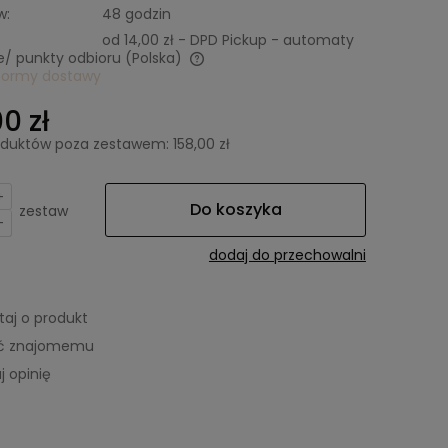
w:
48 godzin
od 14,00 zł
- DPD Pickup - automaty
/ punkty odbioru
(Polska)
formy dostawy
zawiera ewentualnych
0 zł
łatności
duktów poza zestawem: 158,00 zł
+
Do koszyka
zestaw
-
dodaj do przechowalni
taj o produkt
eć znajomemu
j opinię