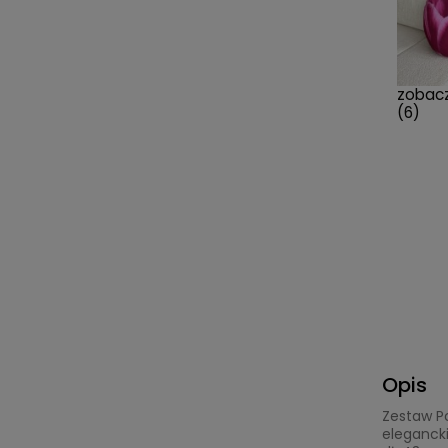
zobacz
(6)
Opis
Zestaw P
elegancki