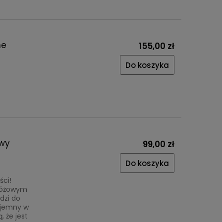
ne
155,00 zł
Do koszyka
owy
99,00 zł
Do koszyka
ści!
różowym
dzi do
zyjemny w
 że jest